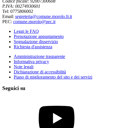
Codice fiscale: 92007300608
P.IVA: 00274930601
Tel: 0775806002
Email:
segreteria@comune.morolo.fr.it
PEC:
comune.morolo@pec.it
Leggi le FAQ
Prenotazione appuntamento
Segnalazione disservizio
Richiesta d'assistenza
Amministrazione trasparente
Informativa privacy
Note legali
Dichiarazione di accessibilità
Piano di miglioramento del sito e dei servizi
Seguici su