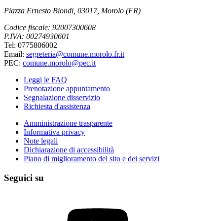
Piazza Ernesto Biondi, 03017, Morolo (FR)
Codice fiscale: 92007300608
P.IVA: 00274930601
Tel: 0775806002
Email:
segreteria@comune.morolo.fr.it
PEC:
comune.morolo@pec.it
Leggi le FAQ
Prenotazione appuntamento
Segnalazione disservizio
Richiesta d'assistenza
Amministrazione trasparente
Informativa privacy
Note legali
Dichiarazione di accessibilità
Piano di miglioramento del sito e dei servizi
Seguici su