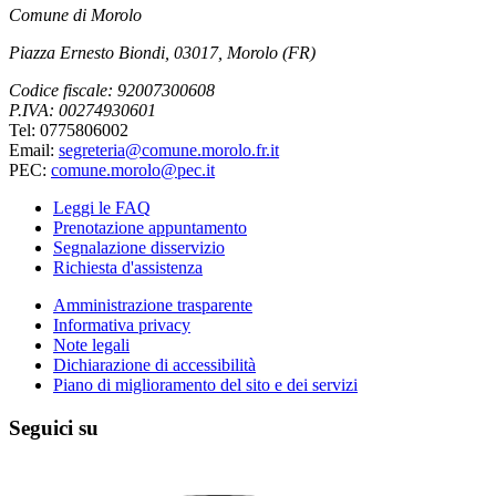
Comune di Morolo
Piazza Ernesto Biondi, 03017, Morolo (FR)
Codice fiscale: 92007300608
P.IVA: 00274930601
Tel: 0775806002
Email:
segreteria@comune.morolo.fr.it
PEC:
comune.morolo@pec.it
Leggi le FAQ
Prenotazione appuntamento
Segnalazione disservizio
Richiesta d'assistenza
Amministrazione trasparente
Informativa privacy
Note legali
Dichiarazione di accessibilità
Piano di miglioramento del sito e dei servizi
Seguici su