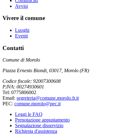
Comunicati
Avvisi
Vivere il comune
Luoghi
Eventi
Contatti
Comune di Morolo
Piazza Ernesto Biondi, 03017, Morolo (FR)
Codice fiscale: 92007300608
P.IVA: 00274930601
Tel: 0775806002
Email:
segreteria@comune.morolo.fr.it
PEC:
comune.morolo@pec.it
Leggi le FAQ
Prenotazione appuntamento
Segnalazione disservizio
Richiesta d'assistenza