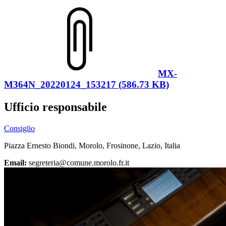
MX-
M364N_20220124_153217 (586.73 KB)
Ufficio responsabile
Consiglio
Piazza Ernesto Biondi, Morolo, Frosinone, Lazio, Italia
Email:
segreteria@comune.morolo.fr.it