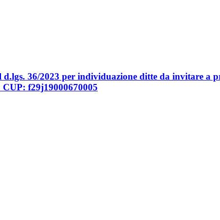
el d.lgs. 36/2023 per individuazione ditte da invitare a 
to. CUP: f29j19000670005